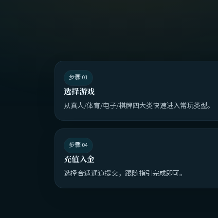
步骤 01
选择游戏
从真人/体育/电子/棋牌四大类快速进入常玩类型。
步骤 04
充值入金
选择合适通道提交，跟随指引完成即可。