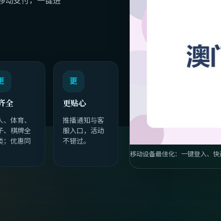
知、移动支付，一键进
更
更
齐全
更贴心
人、体育、
推播通知与客
子、棋牌全
服入口，活动
类；优惠同
不错过。
。
移动设备最佳化：一键登入、快