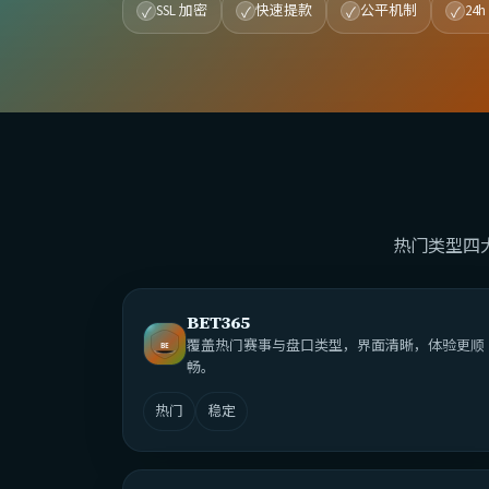
SSL 加密
快速提款
公平机制
24
✓
✓
✓
✓
热门类型四
BET365
覆盖热门赛事与盘口类型，界面清晰，体验更顺
畅。
热门
稳定