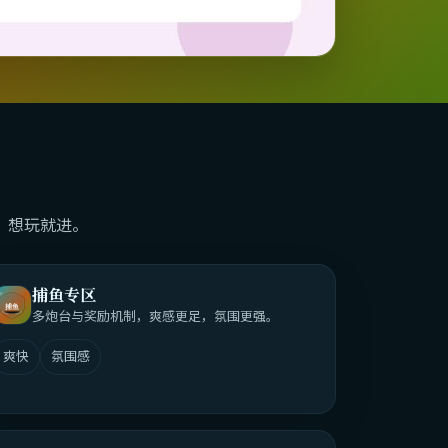
，想玩就进。
捕鱼专区
多炮台与奖励机制，爽感更足，氛围更强。
爽快
氛围感