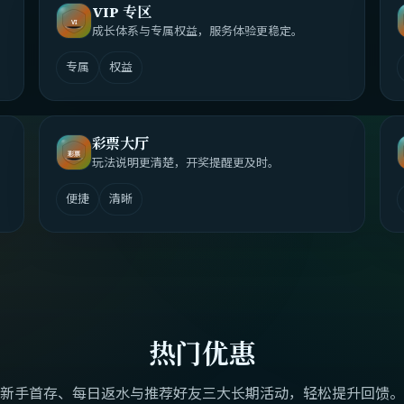
VIP 专区
成长体系与专属权益，服务体验更稳定。
专属
权益
彩票大厅
玩法说明更清楚，开奖提醒更及时。
便捷
清晰
热门优惠
新手首存、每日返水与推荐好友三大长期活动，轻松提升回馈。