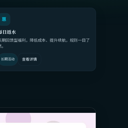
惠
每日返水
长期回馈型福利，降低成本、提升续航，规则一目了
然。
长期活动
查看详情