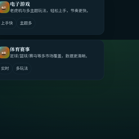
电子游戏
老虎机与多主题玩法，轻松上手，节奏更快。
上手快
主题多
体育赛事
足球/篮球/赛马等多市场覆盖，数据更清晰。
实时
多玩法