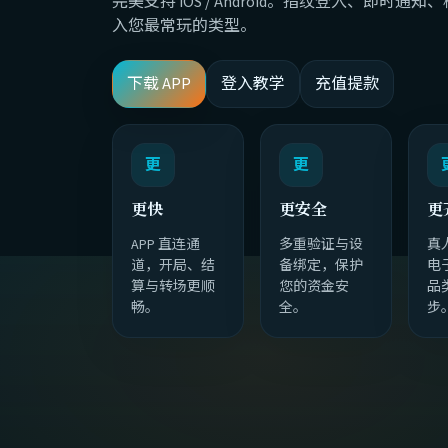
完美支持 iOS / Android。指纹登入、即时通
入您最常玩的类型。
下载 APP
登入教学
充值提款
更
更
更快
更安全
更
APP 直连通
多重验证与设
真
道，开局、结
备绑定，保护
电
算与转场更顺
您的资金安
品
畅。
全。
步