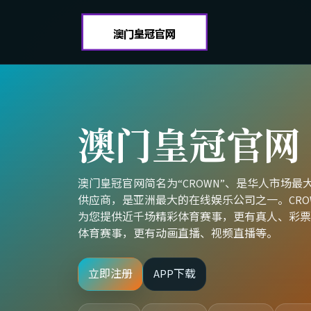
澳门皇冠官网
澳门皇冠官网简名为“CROWN”、是华人市场最
供应商，是亚洲最大的在线娱乐公司之一。CRO
为您提供近千场精彩体育赛事，更有真人、彩票
体育赛事，更有动画直播、视频直播等。
立即注册
APP下载